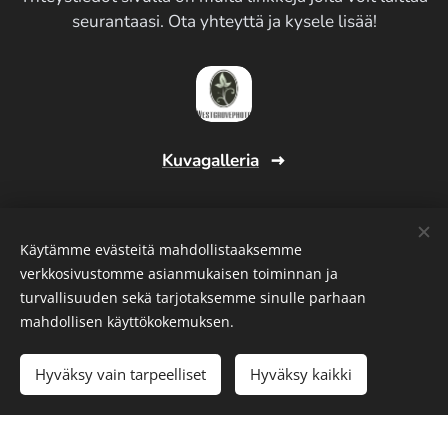
seurantaasi. Ota yhteyttä ja kysele lisää!
Kuvagalleria
Käytämme evästeitä mahdollistaaksemme
verkkosivustomme asianmukaisen toiminnan ja
turvallisuuden sekä tarjotaksemme sinulle parhaan
© 2026 Westgrovephoto
mahdollisen käyttökokemuksen.
Toni Westerlund
2956876-7
Hyväksy vain tarpeelliset
Hyväksy kaikki
Luotu
Webnodella
Evästeet
Luo kotisivut ilmaiseksi!